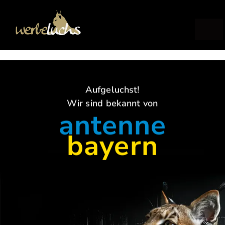
Zum
Inhalt
springen
Togg
Navig
Leistungen
Aufgeluchst!
Portfolio
Wir sind bekannt von
antenne
Team
bayern
Kontakt