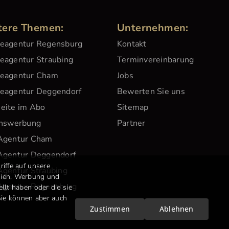
tere Themen:
Unternehmen:
eagentur Regensburg
Kontakt
agentur Straubing
Terminvereinbarung
eagentur Cham
Jobs
eagentur Deggendorf
Bewerten Sie uns
eite im Abo
Sitemap
inswerbung
Partner
Agentur Cham
Agentur Deggendorf
iffe auf unsere
gentur Straubing
edien, Werbung und
Agentur Regensburg
llt haben oder die sie
Sie können aber auch
Zustimmen
Ablehnen