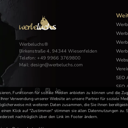
Wei
Werb
Werbe
Werb
Werbeluchs
®
Birkenstraße 4, 94344 Wiesenfelden
Werb
Telefon:
+49 9966 3769800
Webs
Mail:
design@werbeluchs.com
Vere
SEO 
SEO 
eren, Funktionen für soziale Medien anbieten zu können und die Zugr
SEO A
 Ihrer Verwendung unserer Website an unsere Partner für soziale M
SEO 
glicherweise mit weiteren Daten zusammen, die Sie ihnen bereitgeste
einen Klick auf "Zustimmen" stimmen sie allen Datennutzungen zu. 
derzeit nachträglich über den Link im Footer ändern.