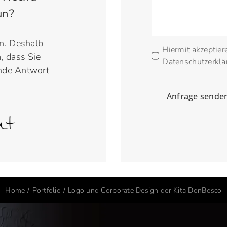
un?
en. Deshalb
Hiermit akzeptier
, dass Sie
Datenschutzerklä
ende Antwort
Anfrage sende
Home
Portfolio
Logo und Corporate Design der Kita DonBosco