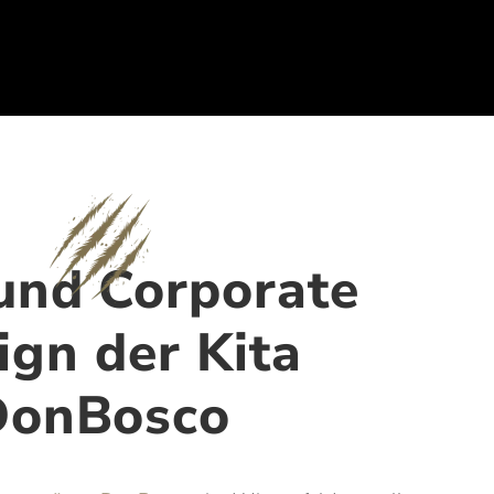
und Corporate
ign der Kita
DonBosco