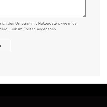
e ich den Umgang mit Nutzerdaten, wie in der
rung (Link im Footer) angegeben.
n