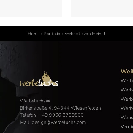
Home
Portfolio
Webseite von Meindl
Wei
Werb
Werbe
Werb
Werbeluchs
®
Birkenstraße 4, 94344 Wiesenfelden
Werb
Telefon:
+49 9966 3769800
Webs
Mail:
design@werbeluchs.com
Vere